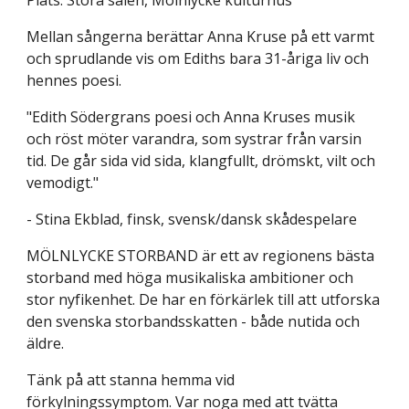
Plats: Stora salen, Mölnlycke kulturhus
Mellan sångerna berättar Anna Kruse på ett varmt 
och sprudlande vis om Ediths bara 31-åriga liv och 
hennes poesi.
"Edith Södergrans poesi och Anna Kruses musik 
och röst möter varandra, som systrar från varsin 
tid. De går sida vid sida, klangfullt, drömskt, vilt och 
vemodigt."
- Stina Ekblad, finsk, svensk/dansk skådespelare
MÖLNLYCKE STORBAND är ett av regionens bästa 
storband med höga musikaliska ambitioner och 
stor nyfikenhet. De har en förkärlek till att utforska 
den svenska storbandsskatten - både nutida och 
äldre.
Tänk på att stanna hemma vid 
förkylningssymptom. Var noga med att tvätta 