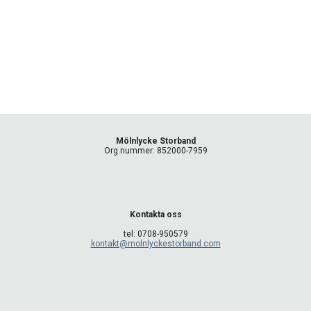
M
ölnlycke Storband
Org.nummer: 852000
-
7959
K
ontakta oss
tel: 0
708-950579
kontakt@molnlyckestorband.com