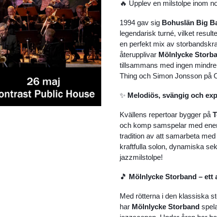
🔥 Upplev en milstolpe inom no
1994 gav sig
Bohuslän Big B
legendarisk turné, vilket result
en perfekt mix av storbandskraft
återupplivar
Mölnlycke Storb
tillsammans med ingen mindr
Thing och Simon Jonsson på O
✨
Melodiös, svängig och exp
Kvällens repertoar bygger på
T
och komp samspelar med energi
tradition av att samarbeta med j
kraftfulla solon, dynamiska sekt
jazzmilstolpe!
🎵
Mölnlycke Storband – ett 
Med rötterna i den klassiska st
har
Mölnlycke Storband
spela