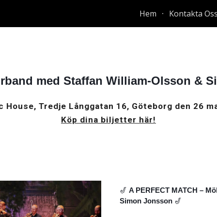
Hem
Kontakta Os
ip to main content
Skip to navigat
orband med Staffan William-Olsson & 
c House, Tredje Långgatan 16, Göteborg
den
26
ma
Köp dina biljetter här!
🎷
A PERFECT MATCH – Mölnl
Simon Jonsson
🎷