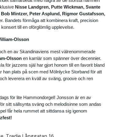
andet samarbetat med några av de största namnen
nklusive
Nisse Landgren, Putte Wickman, Svante
 Bob Mintzer, Peter Asplund, Rigmor Gustafsson,
r. Bandets förmåga att kombinera kraft, precision
konsert till en oförglömlig upplevelse.
William-Olsson
g och en av Skandinaviens mest välrenommerade
iam-Olsson
en karriär som spänner över decennier.
a för jazzens själ har gjort honom till en favorit bland
r han plats på scen med Mölnlycke Storband för att
och leverera en kväll av sväng, groove och ren
 dags för lite Hammondorgel! Jonsson är en av
 för sitt sällsynta sväng och melodisinne som andas
pel får hela rummet att sittdansa sig igenom
zfest!
se, Tredje Långgatan 16