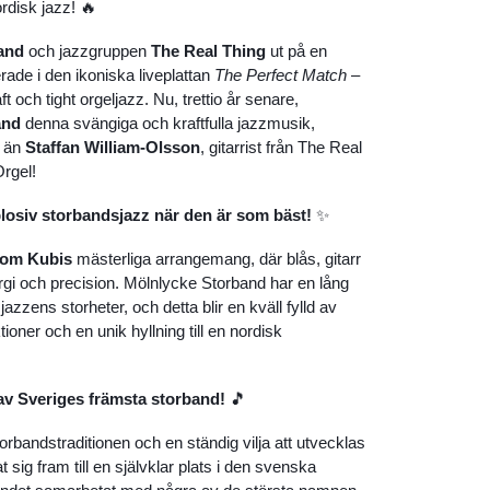
rdisk jazz! 🔥
and
och jazzgruppen
The Real Thing
ut på en
erade i den ikoniska liveplattan
The Perfect Match
–
 och tight orgeljazz. Nu, trettio år senare,
and
denna svängiga och kraftfulla jazzmusik,
e än
Staffan William-Olsson
, gitarrist från The Real
rgel!
losiv storbandsjazz när den är som bäst!
✨
om Kubis
mästerliga arrangemang, där blås, gitarr
 och precision. Mölnlycke Storband har en lång
azzens storheter, och detta blir en kväll fylld av
ioner och en unik hyllning till en nordisk
av Sveriges främsta storband!
🎵
orbandstraditionen och en ständig vilja att utvecklas
t sig fram till en självklar plats i den svenska