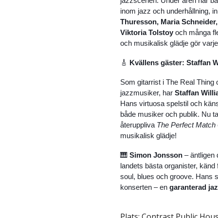
jazzscenen. Under åren har b
inom jazz och underhållning, i
Thuresson, Maria Schneider,
Viktoria Tolstoy
och många fle
och musikalisk glädje gör varje 
🎸
Kvällens gäster: Staffan 
Som gitarrist i The Real Thin
jazzmusiker, har
Staffan Will
Hans virtuosa spelstil och känsl
både musiker och publik. Nu ta
återuppliva
The Perfect Match
musikalisk glädje!
🎹
Simon Jonsson
– äntligen
landets bästa organister, känd
soul, blues och groove. Hans s
konserten – en
garanterad jaz
Plats:
Contrast Public Hou