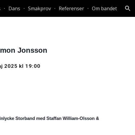
s
Dans
Smakprov
Referenser
Om bandet
ion
Simon Jonsson
j
202
5
kl 1
9:
00
ycke Storband med Staffan William-Olsson &