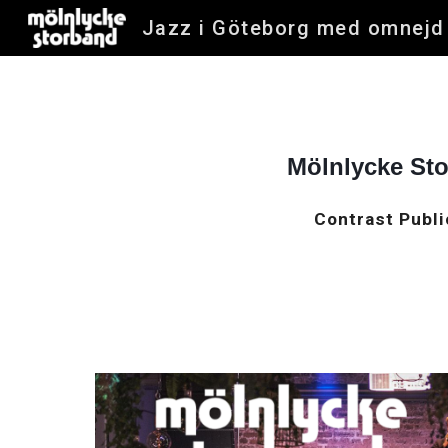
Jazz i Göteborg med omnejd
Sk
Mölnlycke St
Contrast Publi