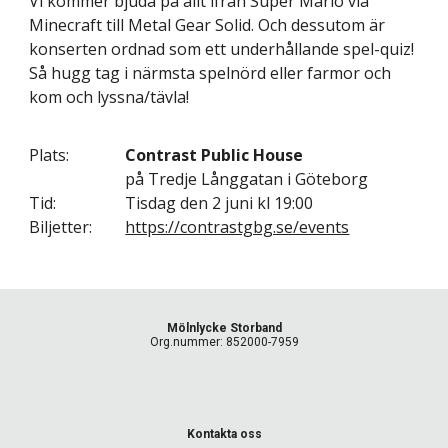
Vi kommer bjuda på allt ifrån Super Mario via
Minecraft till Metal Gear Solid. Och dessutom
är
konserten ordnad som
ett underhållande spel-quiz!
Så
hugg tag i närmsta spelnörd eller farmor och
kom och lyssna/tävla!
Plats:
Contrast Public House
på Tredje Långgatan i Göteborg
Tid:
Tisdag den
2 juni kl 19:00
Biljetter:
https://contrastgbg.se/events
M
ölnlycke Storband
Org.nummer: 852000
-
7959
K
ontakta oss